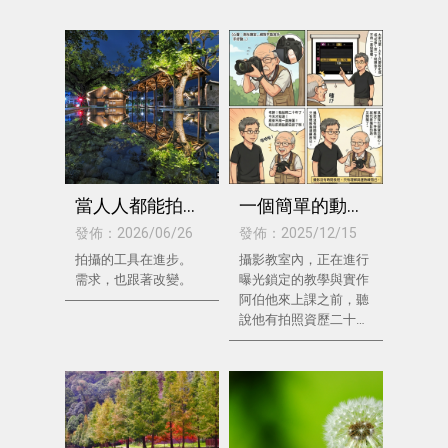
當人人都能拍照
一個簡單的動
之後，什麼才是
作，卻能解決二
發佈：2026/06/26
發佈：2025/12/15
真正的攝影？
十年的問題
拍攝的工具在進步。
攝影教室內，正在進行
需求，也跟著改變。
曝光鎖定的教學與實作
阿伯他來上課之前，聽
說他有拍照資歷二十
年，態度總全神貫注。
我： 「大家注意這邊，
AEL曝光鎖定功能，只
要在選單設定成『切
換』..