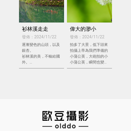
衫林溪走走
偉大的渺小
發佈：2024/11/22
發佈：2024/11/22
逐漸變色的山頭，以及
拍多了大景，低下頭來
銀杏。
拍攝上帝為我們準備的
衫林溪的美，不輸給國
小蒲公英，大砲拍的小
外。
小蒲公英，瞬間也變得
台灣的國旅，希望再加
巨大了。
油。