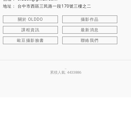
台中市西區三民路一段170號三樓之二
關於 OLDDO
攝影作品
課程資訊
最新消息
歐豆攝影臉書
聯絡我們
攝影課程
台中攝影課程
西區攝影課程
西屯攝影課程
..
累積人氣: 4433886