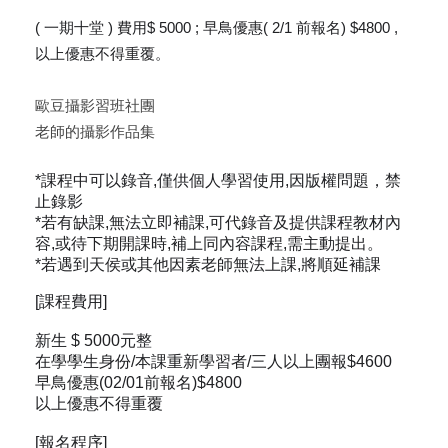
( 一期十堂 ) 費用$ 5000 ; 早鳥優惠( 2/1 前報名) $4800 ,
以上優惠不得重覆。
歐豆攝影習班社團
老師的攝影作品集
*課程中可以錄音,僅供個人學習使用,因版權問題，禁
止錄影
*若有缺課,無法立即補課,可代錄音及提供課程教材內
容,或待下期開課時,補上同內容課程,需主動提出。
*若遇到天侯或其他因素老師無法上課,將順延補課
[課程費用]
新生 $ 5000元整
在學學生身份/本課重新學習者/三人以上團報$4600
早鳥優惠(02/01前報名)$4800
以上優惠不得重覆
[報名程序]