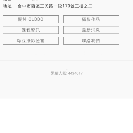
台中市西區三民路一段170號三樓之二
關於 OLDDO
攝影作品
課程資訊
最新消息
歐豆攝影臉書
聯絡我們
攝影課程
台中攝影課程
西區攝影課程
西屯攝影課程
..
累積人氣: 4434617