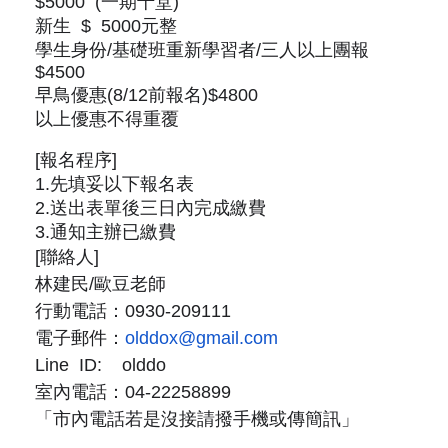
$5000 (一期十堂)
新生 $ 5000元整
學生身份/基礎班重新學習者/三人以上團報
$4500
早鳥優惠(8/12前報名)$4800
以上優惠不得重覆
[報名程序]
1.先填妥以下報名表
2.送出表單後三日內完成繳費
3.通知主辦已繳費
[聯絡人]
林建民/歐豆老師
行動電話：0930-209111
電子郵件：
olddox@gmail.com
Line ID: olddo
室內電話：04-22258899
「市內電話若是沒接請撥手機或傳簡訊」