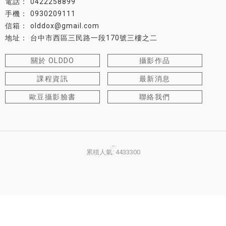
0422258899
0930209111
olddox@gmail.com
台中市西區三民路一段170號三樓之二
關於 OLDDO
攝影作品
課程資訊
最新消息
歐豆攝影臉書
聯絡我們
攝影課程
台中攝影課程
西區攝影課程
西屯攝影課程
..
累積人氣: 4433300