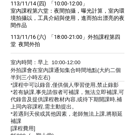
113/11/14 (四) 「10:00-12:00」
室內課程第六堂：夜間拍攝，曝光計算，室內環
境拍攝以，工具介紹與使用，進而拍出漂亮的夜
間作品
113/11/16 (
六
)
「
18:00-21:00
」外拍課程第四
堂
夜間外拍
室內時間：早上
10:00
-12:00
外拍課會在室內課通知集合時間地點(大約二個
半到三小時左右)
*課程中可以錄音,僅供個人學習使用,禁止錄影
*若有缺課,事先請假者可補課，無法立即補課,可
代錄音及提供課程教材內容,或待下期開課時,補
上同內容課程,需主動提出。
*若遇到天侯或其他因素，老師無法上課,將順延
補課
[課程費用]